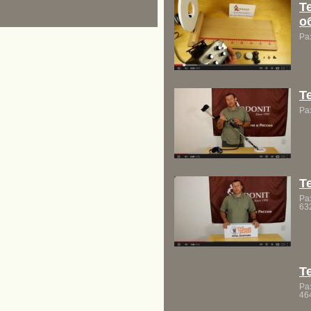
T
о
Ра
T
Ра
T
Ра
63
T
Ра
46