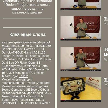
Cпециально для ваc компания
“Rodonit” подготовила серию
видеоинструкции по
металлоискателям
T
Ра
Ключевые слова
находки
археология
minelab
garrett
клады
Телевидение
Garrett ACE 250
T
Garrett GTI 2500
Garrett AT PRO
Garrett AT GOLD
Garrett ACE 150
м
Fisher F2
Fisher F4
Fisher F5
Fisher
F70
Fisher F75
Fisher F75 LTD
Fisher
Ра
Gold Bug DP
Fisher Gemini 3
Видеоинструкции
Minelab X-Terra
705
Minelab X-Terra 505
Minelab X-
Terra 305
Minelab E-Trac
Fisher
Tesoro Tejon
Tesoro
T
Металлоискатели для
профессионалов
Tesoro Compadre
Ра
Металлоискатели первого уровня
Tesoro Compadre SE
Tesoro Cibola
Металлоискатели для продвинутых
Tesoro Silver uMAX
Tesoro Lobo
Super TRAQ
Tesoro Tiger Shark
Garrett ACE 350
Garrett PRO Pointer