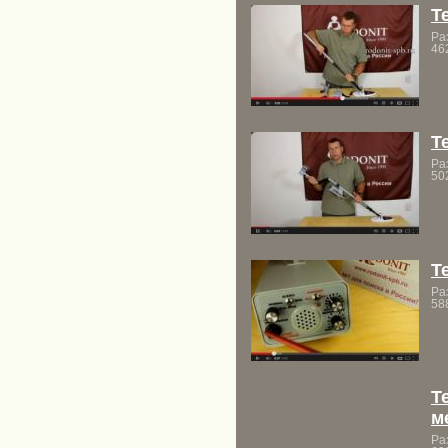
T
Ра
46
T
Ра
50
T
Ра
58
T
м
Ра