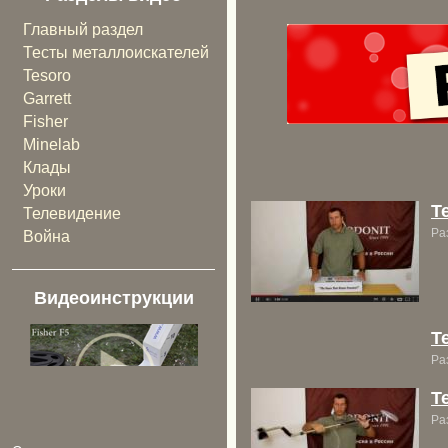
Главный раздел
Тесты металлоискателей
Tesoro
Garrett
Fisher
Minelab
Клады
Уроки
T
Телевидение
Ра
Война
Видеоинструкции
T
Ра
T
Ра