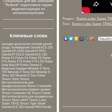
Cпециально для ваc компания
“Rodonit” подготовила серию
видеоинструкции по
металлоискателям
Раздел:
Tesoro Lobo Super T
Теги:
Tesoro Lobo Super TRA
Ключевые слова
находки
археология
minelab
garrett
клады
Телевидение
Garrett ACE 250
Garrett GTI 2500
Garrett AT PRO
Garrett AT GOLD
Garrett ACE 150
Fisher F2
Fisher F4
Fisher F5
Fisher
F70
Fisher F75
Fisher F75 LTD
Fisher
Gold Bug DP
Fisher Gemini 3
Видеоинструкции
Minelab X-Terra
705
Minelab X-Terra 505
Minelab X-
Terra 305
Minelab E-Trac
Fisher
Tesoro Tejon
Tesoro
Металлоискатели для
профессионалов
Tesoro Compadre
Металлоискатели первого уровня
Tesoro Compadre SE
Tesoro Cibola
Металлоискатели для продвинутых
Tesoro Silver uMAX
Tesoro Lobo
Super TRAQ
Tesoro Tiger Shark
Garrett ACE 350
Garrett PRO Pointer