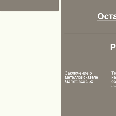
Ост
Р
Заключение о
Те
металлоискателе
на
Garrett ace 350
об
ac