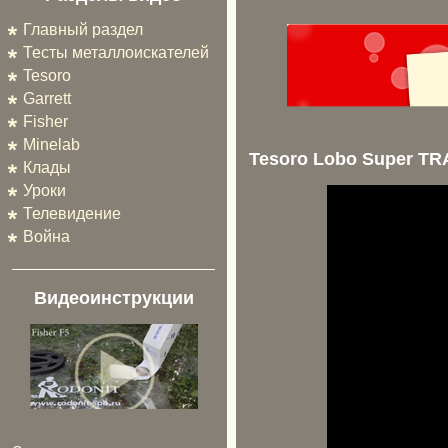
Главный раздел
Тесты металлоискателей
Tesoro
Garrett
Fisher
Minelab
Tesoro Lobo Super T
Клады
Уроки
Телевидение
Война
Видеоинструкции