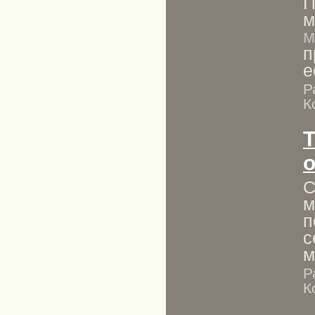
П
м
м
п
е
Р
К
Т
о
С
м
п
с
м
Р
К