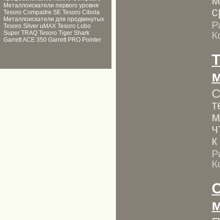
Металлоискатели первого уровня
с
Tesoro Compadre SE
Tesoro Cibola
Металлоискатели для продвинутых
Р
Tesoro Silver uMAX
Tesoro Lobo
К
Super TRAQ
Tesoro Tiger Shark
Garrett ACE 350
Garrett PRO Pointer
м
С
т
м
ч
к
Р
К
м