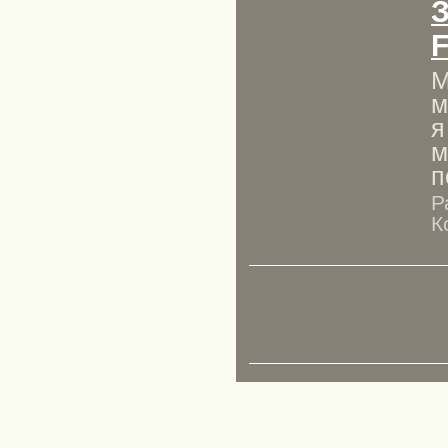
F
М
м
я
м
п
Р
К