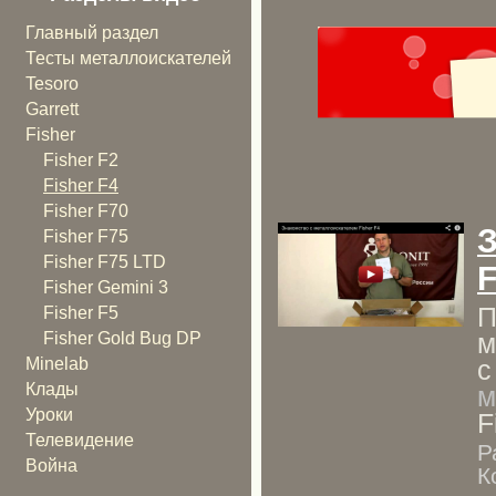
Главный раздел
Тесты металлоискателей
Tesoro
Garrett
Fisher
Fisher F2
Fisher F4
Fisher F70
Fisher F75
Fisher F75 LTD
F
Fisher Gemini 3
П
Fisher F5
м
Fisher Gold Bug DP
с
Minelab
Клады
м
Уроки
F
Телевидение
Р
Война
К