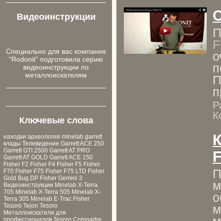
С
Видеоинструкции
П
F
Cпециально для ваc компания
о
“Rodonit” подготовила серию
п
видеоинструкции по
металлоискателям
П
п
Р
К
Ключевые слова
находки
археология
minelab
garrett
клады
Телевидение
Garrett ACE 250
Garrett GTI 2500
Garrett AT PRO
F
Garrett AT GOLD
Garrett ACE 150
Fisher F2
Fisher F4
Fisher F5
Fisher
П
F70
Fisher F75
Fisher F75 LTD
Fisher
Gold Bug DP
Fisher Gemini 3
м
Видеоинструкции
Minelab X-Terra
705
Minelab X-Terra 505
Minelab X-
о
Terra 305
Minelab E-Trac
Fisher
м
Tesoro Tejon
Tesoro
Металлоискатели для
м
профессионалов
Tesoro Compadre