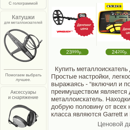
С голограммой
Катушки
для металлоискателей
23
24
999
200
р.
р.
Купить металлоискатель 
Помогаем выбрать
Простые настройки, легко
лучшее.
выражаясь - “включил и п
преимуществом является 
Аксессуары
и снаряжение
металлоискатель. Находки
добрую половину от всех 
класса являются Garrett и 
Ценовой ди