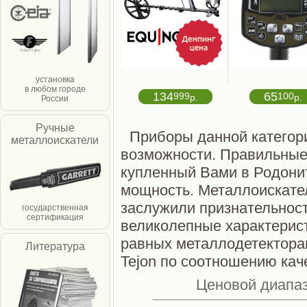
установка
в любом городе
134
65
999
100
р.
р.
России
Ручные
Приборы данной категор
металлоискатели
возможности. Правильные
купленный Вами в Родонит
мощность. Металлоискател
заслужили признательност
государственная
сертификация
великолепные характерист
равных металлодетекторам 
Литература
Tejon по соотношению каче
Ценовой диапазо