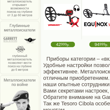
металлоискатель
открывает
возможности
поиска на глубине
от 3 до 60 метров
Глубинные
металлоискатели
42
94
999
999
р.
р.
глубинный
Приборы категории – «вк
металлоискатель
позволяет вести
Удобные настройки позвол
поиск на глубине
до 6 метров
эффективнее. Металлоиска
отличным приобретением.
Металлоискатели
наши опытные сотрудники 
по войне
Вами секретами настроек, 
Обратите внимание на Garr
Так же Tesoro Cibola осо
монетам.