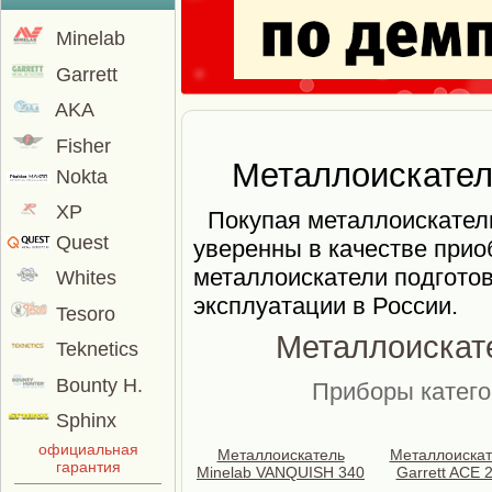
Minelab
Garrett
AKA
Fisher
Металлоискател
Nokta
XP
Покупая металлоискател
Quest
уверенны в качестве прио
металлоискатели подгото
Whites
эксплуатации в России.
Tesoro
Металлоискате
Teknetics
Bounty H.
Приборы катего
Sphinx
официальная
Металлоискатель
Металлоискат
гарантия
Minelab VANQUISH 340
Garrett ACE 