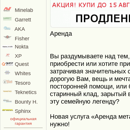
Minelab
Garrett
AKA
Аренда
Fisher
Nokta
Вы раздумываете над тем,
XP
приобрести или хотите при
Quest
затрачивая значительных с
Whites
дорогую Вам, вещь и мечта
Tesoro
посторонней помощи, или 
Teknetics
старинный клад, зарытый 
эту семейную легенду?
Bounty H.
Sphinx
Новая услуга «Аренда мета
официальная
нужно!
гарантия