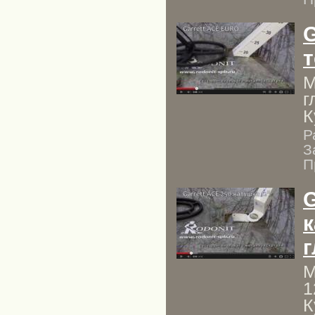
G
т
М
г
К
Р
З
П
G
к
М
1
К