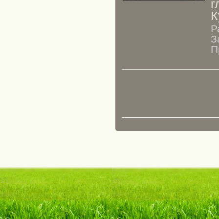
г
К
Р
З
П