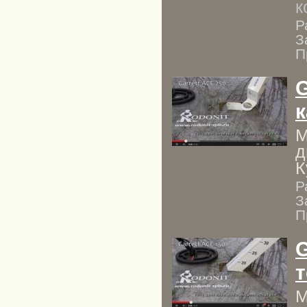
к
Р
З
П
G
к
М
д
К
Р
З
П
G
т
М