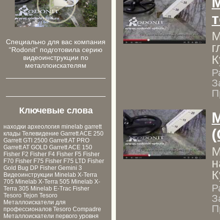
M
т
М
Cпециально для ваc компания
г
“Rodonit” подготовила серию
К
видеоинструкции по
металлоискателям
Р
З
П
Ключевые слова
M
находки
археология
minelab
garrett
(
клады
Телевидение
Garrett ACE 250
Garrett GTI 2500
Garrett AT PRO
Garrett AT GOLD
Garrett ACE 150
М
Fisher F2
Fisher F4
Fisher F5
Fisher
н
F70
Fisher F75
Fisher F75 LTD
Fisher
Gold Bug DP
Fisher Gemini 3
К
Видеоинструкции
Minelab X-Terra
705
Minelab X-Terra 505
Minelab X-
Р
Terra 305
Minelab E-Trac
Fisher
Tesoro Tejon
Tesoro
З
Металлоискатели для
П
профессионалов
Tesoro Compadre
Металлоискатели первого уровня