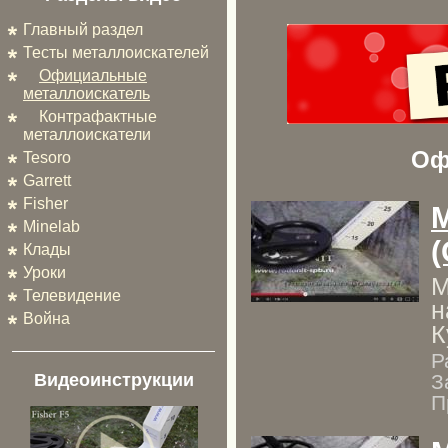
Главный раздел
Тесты металлоискателей
Официальные
металлоискатель
Контрафактные
металлоискатели
Оф
Tesoro
Garrett
Fisher
M
Minelab
(
Клады
Уроки
М
Телевидение
н
Война
К
Р
З
Видеоинструкции
П