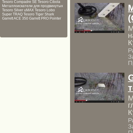
Tesoro Compadre SE
Tesoro Cibola
M
Металлоискатели для продвинутых
Tesoro Silver uMAX
Tesoro Lobo
Super TRAQ
Tesoro Tiger Shark
(
Garrett ACE 350
Garrett PRO Pointer
М
н
К
Р
З
П
G
т
М
г
К
Р
З
П