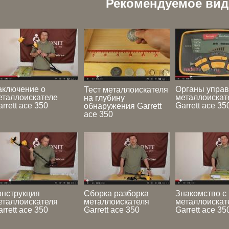
Рекомендуемое вид
аключение о
Органы упра
Тест металлоискателя
еталлоискателе
металлоискат
на глубину
rrett ace 350
Garrett ace 35
обнаружения Garrett
ace 350
онструкция
Сборка разборка
Знакомство с
еталлоискателя
металлоискателя
металлоискат
rrett ace 350
Garrett ace 350
Garrett ace 35