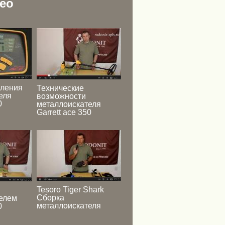
ео
вления
Технические
еля
возможности
0
металлоискателя
Garrett ace 350
Tesoro Tiger Shark
Сборка
елем
металлоискателя
0