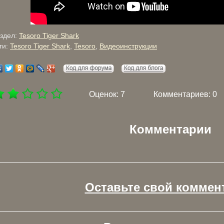
здел:
Tesoro Tiger Shark
ги:
Tesoro Tiger Shark
,
Tesoro
,
Видеоинструкции
Оценок:
7
Комментариев: 0
Комментарии
Оставьте свой коммен