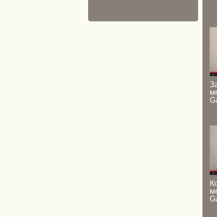
З
м
Ga
К
м
Ga