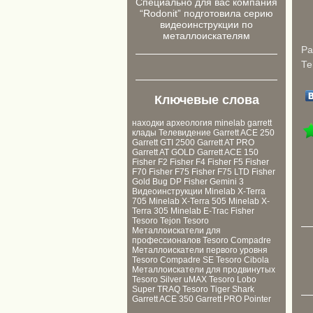
Cпециально для ваc компания
“Rodonit” подготовила серию
видеоинструкции по
металлоискателям
Ра
Те
Ключевые слова
находки
археология
minelab
garrett
клады
Телевидение
Garrett ACE 250
Garrett GTI 2500
Garrett AT PRO
Garrett AT GOLD
Garrett ACE 150
Fisher F2
Fisher F4
Fisher F5
Fisher
F70
Fisher F75
Fisher F75 LTD
Fisher
Gold Bug DP
Fisher Gemini 3
Видеоинструкции
Minelab X-Terra
705
Minelab X-Terra 505
Minelab X-
Terra 305
Minelab E-Trac
Fisher
Tesoro Tejon
Tesoro
Металлоискатели для
профессионалов
Tesoro Compadre
Металлоискатели первого уровня
Tesoro Compadre SE
Tesoro Cibola
Металлоискатели для продвинутых
Tesoro Silver uMAX
Tesoro Lobo
Super TRAQ
Tesoro Tiger Shark
Garrett ACE 350
Garrett PRO Pointer