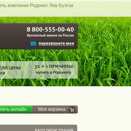
тель компании Родонит Лев Булгак
пить онлайн
Моя корзина
вход
регистрация