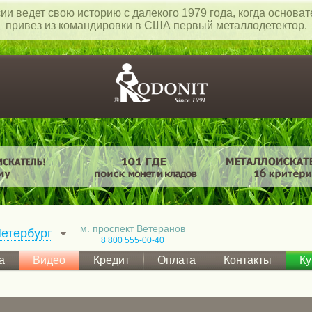
ии ведет свою историю с далекого 1979 года, когда основа
привез из командировки в США первый металлодетектор.
м. проспект Ветеранов
етербург
8 800 555-00-40
а
Видео
Кредит
Оплата
Контакты
Ку