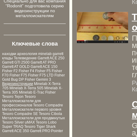
К
Cпециально для ваc компания
“Rodonit” подготовила серию
видеоинструкции по
Т
металлоискателям
о
П
Ключевые слова
м
п
находки
археология
minelab
garrett
и
клады
Телевидение
Garrett ACE 250
Garrett GTI 2500
Garrett AT PRO
т
Garrett AT GOLD
Garrett ACE 150
Fisher F2
Fisher F4
Fisher F5
Fisher
г
F70
Fisher F75
Fisher F75 LTD
Fisher
Gold Bug DP
Fisher Gemini 3
Р
Видеоинструкции
Minelab X-Terra
К
705
Minelab X-Terra 505
Minelab X-
Terra 305
Minelab E-Trac
Fisher
Tesoro Tejon
Tesoro
Металлоискатели для
профессионалов
Tesoro Compadre
Металлоискатели первого уровня
м
Tesoro Compadre SE
Tesoro Cibola
Металлоискатели для продвинутых
Tesoro Silver uMAX
Tesoro Lobo
G
Super TRAQ
Tesoro Tiger Shark
а
Garrett ACE 350
Garrett PRO Pointer