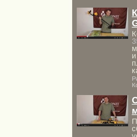
G
К
3
м
и
п
к
Р
К
С
м
П
с
у