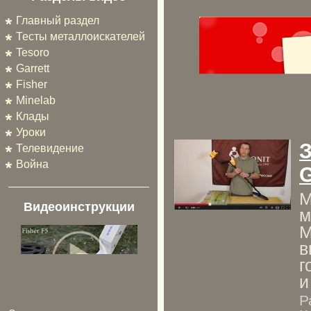
Главный раздел
Тесты металлоискателей
Tesoro
Garrett
Fisher
Minelab
Клады
Уроки
Телевидение
Война
G
М
Видеоинструкции
м
М
в
г
и
Р