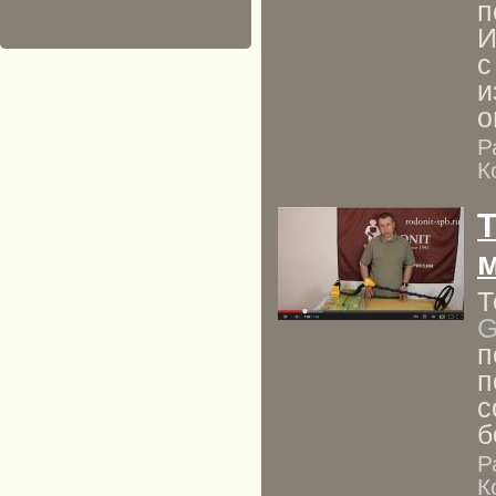
п
И
с
и
о
Р
К
м
Т
G
п
п
с
б
Р
К