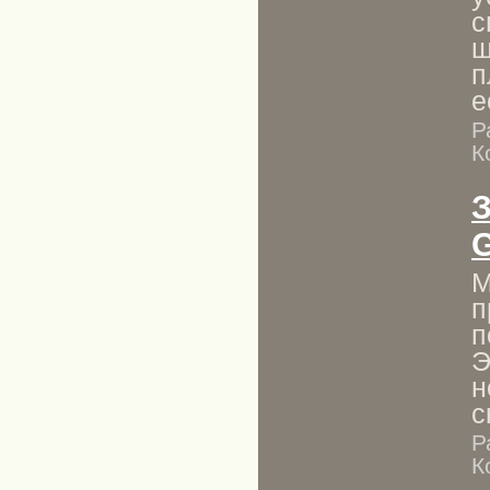
с
ш
п
е
Р
К
G
М
п
п
Э
н
с
Р
К