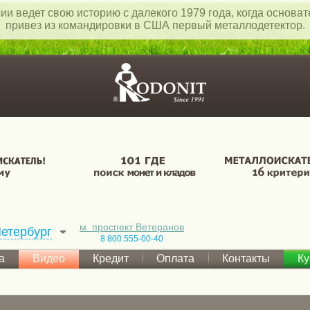
ии ведет свою историю с далекого 1979 года, когда основа
привез из командировки в США первый металлодетектор.
м. проспект Ветеранов
етербург
8 800 555-00-40
а
Видео
Кредит
Оплата
Контакты
Ку