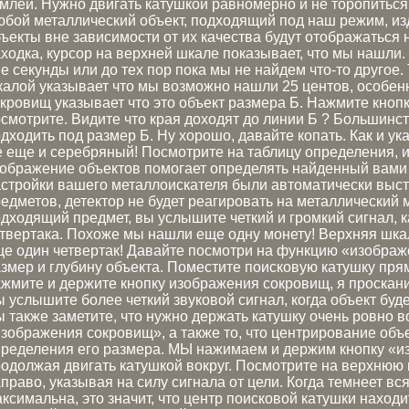
млей. Нужно двигать катушкой равномерно и не торопиться 
бой металлический объект, подходящий под наш режим, изд
ъекты вне зависимости от их качества будут отображаться 
ходка, курсор на верхней шкале показывает, что мы нашли
е секунды или до тех пор пока мы не найдем что-то другое
алой указывает что мы возможно нашли 25 центов, особен
кровищ указывает что это объект размера Б. Нажмите кноп
смотрите. Видите что края доходят до линии Б ? Большинс
дходить под размер Б. Ну хорошо, давайте копать. Как и ука
 еще и серебряный! Посмотрите на таблицу определения, и 
ображение объектов помогает определять найденный вами 
стройки вашего металлоискателя были автоматически выст
едметов, детектор не будет реагировать на металлический 
дходящий предмет, вы услышите четкий и громкий сигнал, к
твертака. Похоже мы нашли еще одну монету! Верхняя шка
е один четвертак! Давайте посмотри на функцию «изображ
змер и глубину объекта. Поместите поисковую катушку пря
жмите и держите кнопку изображения сокровищ, я проскани
 услышите более четкий звуковой сигнал, когда объект буд
 также заметите, что нужно держать катушку очень ровно 
зображения сокровищ», а также то, что центрирование объ
ределения его размера. МЫ нажимаем и держим кнопку «и
одолжая двигать катушкой вокруг. Посмотрите на верхнюю 
право, указывая на силу сигнала от цели. Когда темнеет вся
ксимальна, это значит, что центр поисковой катушки наход