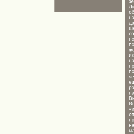
зе
Лю
об
на
дв
шк
со
по
по
же
из
на
пр
по
че
ещ
ра
на
Вы
Вы
«и
оп
пр
на
ма