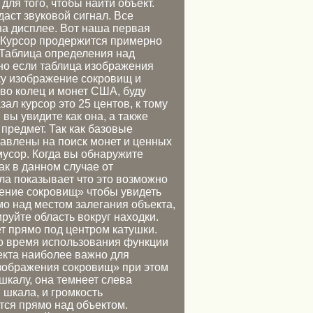
для того, чтобы найти объект.
аст звуковой сигнал. Все
на дисплее. Вот наша первая
. Курсор продержится примерно
. Таблица определения над
но если таблица изображения
ку изображение сокровищ и
тво колец и монет США, буду
зал курсор это 25 центов, к тому
вы увидите как она, а также
предмет. Так как базовые
авлены на поиск монет и ценных
мусор. Когда вы обнаружите
ак в данном случае от
ла показывает что это возможно
ение сокровищ» чтобы увидеть
мо над местом залегания объекта,
руйте область вокруг находки.
ет прямо под центром катушки.
во время использования функции
екта наиболее важно для
зображения сокровищ» при этом
шкалу, она темнеет слева
 шкала, и громкость
ится прямо над объектом.