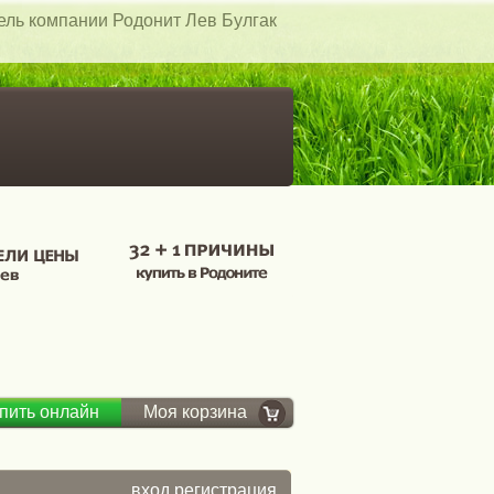
тель компании Родонит Лев Булгак
пить онлайн
Моя корзина
вход
регистрация