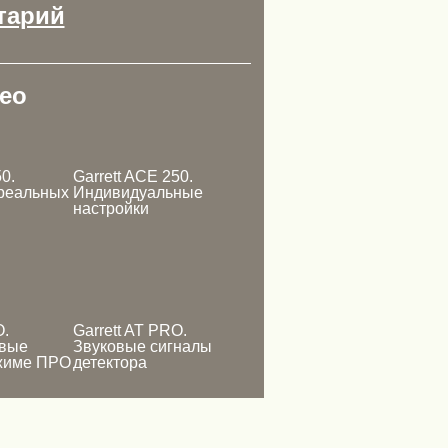
тарий
ео
0.
Garrett ACE 250.
реальных
Индивидуальные
настройки
O.
Garrett AT PRO.
овые
Звуковые сигналы
ежиме ПРО
детектора