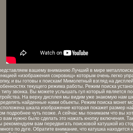
редставляем вашему вниманию Лучший в мире металлоиска
нкцией «изображения сокровищ» которым очень легко упр
опку, и вы готовы к поискам! Мимолетный взгляд на диспле
обенностях текущего режима работы. Режим поиска устано
 типу звонка. Вы можете услышать гул который является 
тройства. На верху дисплея мы видим уже знакомую нам шк
ределять найденные нами объекты. Режим поиска монет мо
сположена шкала изображение которая покажет размер на
ом подробнее чуть позже. А сейчас мы понимаем что вы хот
о вам нужно было сделать это нажать кнопку включения. Та
 рекомендуем вам передвигать поисковой катушкой из стор
много по дуге. Обратите внимание, что катушка находится 