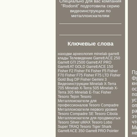
Cпециально для ваc компания
“Rodonit” подготовила серию
видеоинструкции по
металлоискателям
Ключевые слова
находки
археология
minelab
garrett
клады
Телевидение
Garrett ACE 250
Garrett GTI 2500
Garrett AT PRO
Garrett AT GOLD
Garrett ACE 150
Fisher F2
Fisher F4
Fisher F5
Fisher
П
F70
Fisher F75
Fisher F75 LTD
Fisher
фу
Gold Bug DP
Fisher Gemini 3
кн
Видеоинструкции
Minelab X-Terra
705
Minelab X-Terra 505
Minelab X-
ос
Terra 305
Minelab E-Trac
Fisher
по
Tesoro Tejon
Tesoro
ус
Металлоискатели для
оп
профессионалов
Tesoro Compadre
Металлоискатели первого уровня
ра
Tesoro Compadre SE
Tesoro Cibola
эт
Металлоискатели для продвинутых
чт
Tesoro Silver uMAX
Tesoro Lobo
Super TRAQ
Tesoro Tiger Shark
Мы
Garrett ACE 350
Garrett PRO Pointer
не