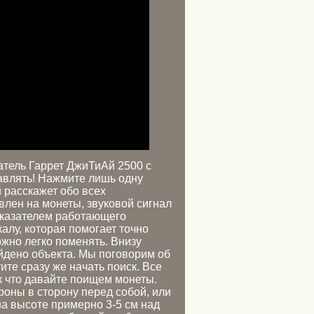
тель Гаррет ДжиТиАй 2500 с
авлять! Нажмите лишь одну
й расскажет обо всех
влен на монеты, звуковой сигнал
показателем работающего
алу, которая помогает точно
жно легко поменять. Внизу
йдено объекта. Мы поговорим об
ите сразу же начать поиск. Все
к что давайте поищем монеты.
оны в сторону перед собой, или
на высоте примерно 3-5 см над