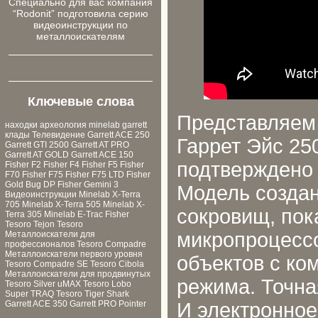
Cпециально для ваc компания
“Rodonit” подготовила серию
видеоинструкции по
металлоискателям
Ключевые слова
Представляем
находки
археология
minelab
garrett
клады
Телевидение
Garrett ACE 250
Гаррет Эйс 25
Garrett GTI 2500
Garrett AT PRO
Garrett AT GOLD
Garrett ACE 150
подтверждено 
Fisher F2
Fisher F4
Fisher F5
Fisher
F70
Fisher F75
Fisher F75 LTD
Fisher
Gold Bug DP
Fisher Gemini 3
Модель создан
Видеоинструкции
Minelab X-Terra
705
Minelab X-Terra 505
Minelab X-
сокровищ, пок
Terra 305
Minelab E-Trac
Fisher
Tesoro Tejon
Tesoro
микропроцессо
Металлоискатели для
профессионалов
Tesoro Compadre
Металлоискатели первого уровня
объектов с ко
Tesoro Compadre SE
Tesoro Cibola
Металлоискатели для продвинутых
режима. Точна
Tesoro Silver uMAX
Tesoro Lobo
Super TRAQ
Tesoro Tiger Shark
И электронное
Garrett ACE 350
Garrett PRO Pointer