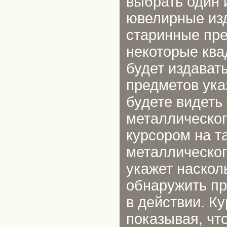
выбрать один 
ювелирные изд
старинные пре
некоторые ква
будет издават
предметов ука
будете видеть
металлическог
курсором на т
металлическог
укажет наскол
обнаружить пр
в действии. К
показывая, чт