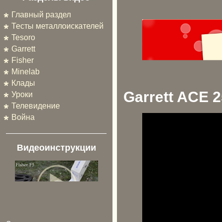
Главный раздел
Тесты металлоискателей
Tesoro
Garrett
Fisher
Minelab
Клады
Garrett ACE 
Уроки
Телевидение
Война
Видеоинструкции