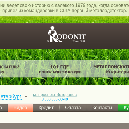
ии ведет свою историю с далекого 1979 года, когда основа
привез из командировки в США первый металлодетектор.
м. проспект Ветеранов
етербург
8 800 555-00-40
а
Видео
Кредит
Оплата
Контакты
Ку