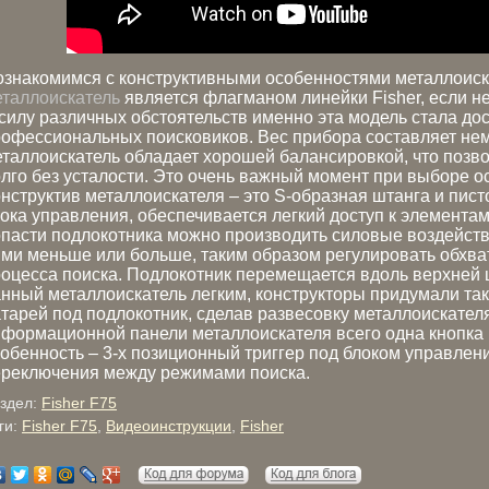
ознакомимся с конструктивными особенностями металлоис
таллоискатель
является флагманом линейки Fisher, если н
силу различных обстоятельств именно эта модель стала до
офессиональных поисковиков. Вес прибора составляет немн
таллоискатель обладает хорошей балансировкой, что позво
лго без усталости. Это очень важный момент при выборе о
нструктив металлоискателя – это S-образная штанга и пист
ока управления, обеспечивается легкий доступ к элемента
пасти подлокотника можно производить силовые воздейств
ми меньше или больше, таким образом регулировать обхва
оцесса поиска. Подлокотник перемещается вдоль верхней ш
нный металлоискатель легким, конструкторы придумали так
тарей под подлокотник, сделав развесовку металлоискате
формационной панели металлоискателя всего одна кнопка 
обенность – 3-х позиционный триггер под блоком управлен
ереключения между режимами поиска.
здел:
Fisher F75
ги:
Fisher F75
,
Видеоинструкции
,
Fisher