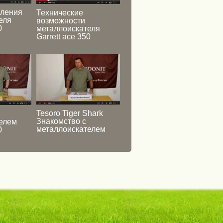
вления
Технические
еля
возможности
0
металлоискателя
Garrett ace 350
Tesoro Tiger Shark
Знакомство с
елем
металлоискателем
0