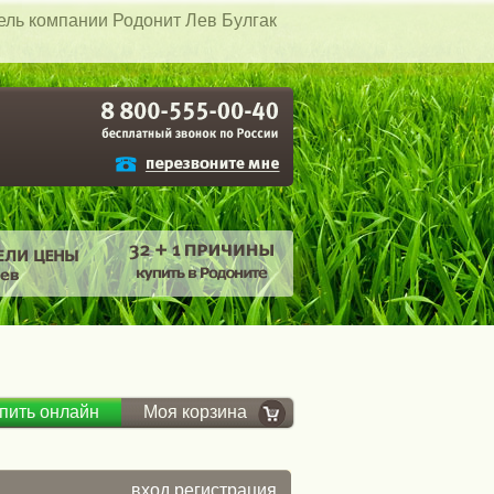
тель компании Родонит Лев Булгак
пить онлайн
Моя корзина
вход
регистрация