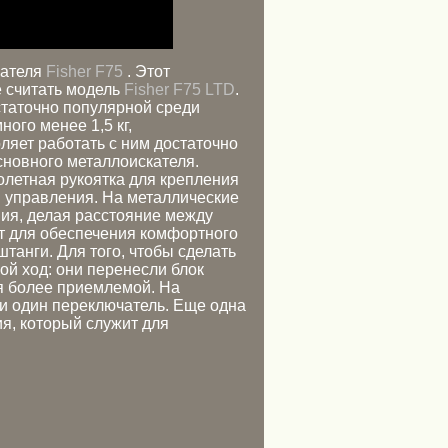
кателя
Fisher F75
. Этот
е считать модель
Fisher F75 LTD
.
статочно популярной среди
ого менее 1,5 кг,
ляет работать с ним достаточно
сновного металлоискателя.
олетная рукоятка для крепления
м управления. На металлические
ия, делая расстояние между
т для обеспечения комфортного
танги. Для того, чтобы сделать
ой ход: они перенесли блок
ля более приемлемой. На
и один переключатель. Еще одна
ия, который служит для