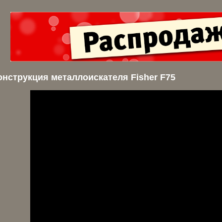
онструкция металлоискателя Fisher F75