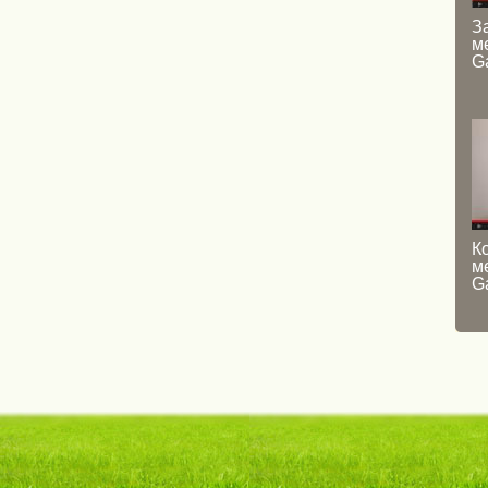
З
м
Ga
К
м
Ga