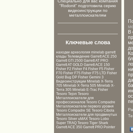
Cпециально для ваc компания
“Rodonit” подготовила серию
видеоинструкции по
металлоискателям
П
ме
В 
пр
Ключевые слова
ме
до
находки
археология
minelab
garrett
Ко
клады
Телевидение
Garrett ACE 250
бл
Garrett GTI 2500
Garrett AT PRO
ло
Garrett AT GOLD
Garrett ACE 150
ни
Fisher F2
Fisher F4
Fisher F5
Fisher
F70
Fisher F75
Fisher F75 LTD
Fisher
пр
Gold Bug DP
Fisher Gemini 3
да
Видеоинструкции
Minelab X-Terra
ба
705
Minelab X-Terra 505
Minelab X-
Terra 305
Minelab E-Trac
Fisher
ин
Tesoro Tejon
Tesoro
ос
Металлоискатели для
п
профессионалов
Tesoro Compadre
Металлоискатели первого уровня
Ра
Tesoro Compadre SE
Tesoro Cibola
Металлоискатели для продвинутых
Те
Tesoro Silver uMAX
Tesoro Lobo
Super TRAQ
Tesoro Tiger Shark
Garrett ACE 350
Garrett PRO Pointer