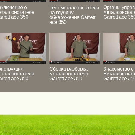
аключение о
Органы упра
Тест металлоискателя
еталлоискателе
металлоискат
на глубину
rrett ace 350
Garrett ace 35
обнаружения Garrett
ace 350
онструкция
Сборка разборка
Знакомство с
еталлоискателя
металлоискателя
металлоискат
rrett ace 350
Garrett ace 350
Garrett ace 35