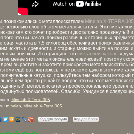
ы познакомились с металлоискателем
Minelab X-TERRA 305
е несколько слов об этом металлоискатели. Этот металлои
исковикам кто хочет приобрести достаточно продвинутый и
я того что бы начать поиски различных старинных предмет
ктовая частота в 7,5 килогерц обеспечивает поиск различн
ним искать и древности, и старину, можно выйти на поиски 
енным поиском. И в принципе этот
металлоискатель
, я дум
м не менее этот металлоискатель новичковый поэтому скоре
 врем вырастите и захотите приобрести металлоискатель б
этому ещё раз повторюсь, я не рекомендую к этому металл
полнительные катушки, пользуйтесь тем набором который п
льнейшем просто решайте вопрос что бы этот металлоискат
одвинутый, металлоискатель профессионального уровня ил
одвинутых пользователей. Спасибо. Увидимся в следующих
здел:
Minelab X-Terra 305
ги:
minelab
,
Minelab X-Terra 305