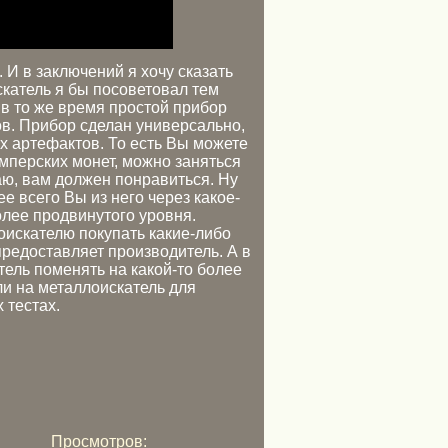
. И в заключений я хочу сказать
скатель я бы посоветовал тем
 в то же время простой прибор
ов. Прибор сделан универсально,
ых артефактов. То есть Вы можете
имперских монет, можно заняться
аю, вам должен понравиться. Ну
е всего Вы из него через какое-
олее продвинутого уровня.
оискателю покупать какие-либо
редоставляет производитель. А в
ель поменять на какой-то более
и на металлоискатель для
 тестах.
Просмотров: