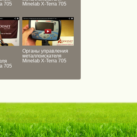
ra 705
Minelab X-Terra 705
Органы управления
металлоискателя
Minelab X-Terra 705
еля
ra 705