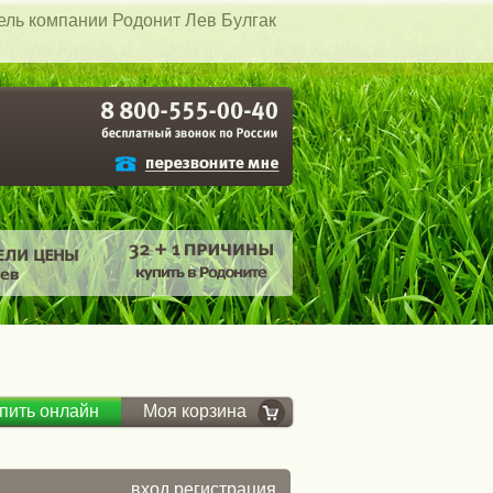
тель компании Родонит Лев Булгак
пить онлайн
Моя корзина
вход
регистрация