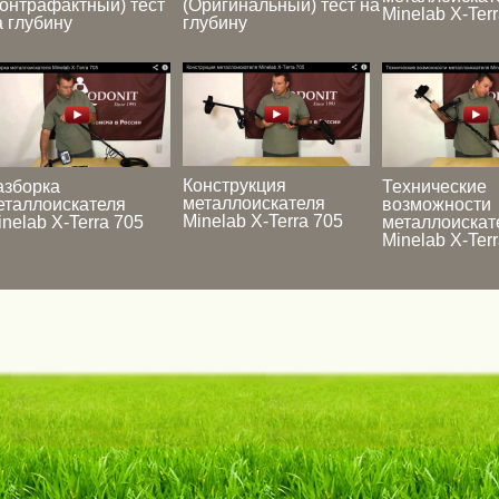
Контрафактный) тест
(Оригинальный) тест на
Minelab X-Ter
а глубину
глубину
Конструкция
азборка
Технические
металлоискателя
еталлоискателя
возможности
Minelab X-Terra 705
inelab X-Terra 705
металлоискат
Minelab X-Ter