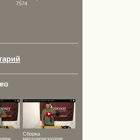
7574
тарий
ео
Сборка
елем
металлоискателя