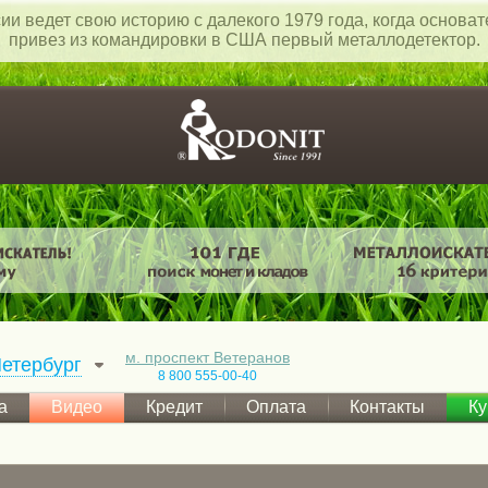
ии ведет свою историю с далекого 1979 года, когда основа
привез из командировки в США первый металлодетектор.
м. проспект Ветеранов
етербург
8 800 555-00-40
а
Видео
Кредит
Оплата
Контакты
Ку