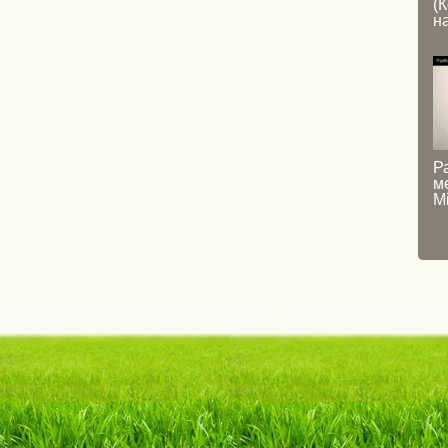
(
н
Р
м
M