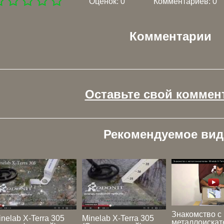
Оценок:
0
Комментариев: 0
Комментарии
Оставьте свой коммен
Рекомендуемое вид
Знакомство с
inelab X-Terra 305
Minelab X-Terra 305
металлоискат