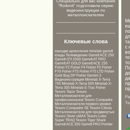
Cпециально для ваc компания
“Rodonit” подготовила серию
видеоинструкции по
металлоискателям
М
ещ
по
дл
Ключевые слова
та
с 
находки
археология
minelab
garrett
во
клады
Телевидение
Garrett ACE 250
те
Garrett GTI 2500
Garrett AT PRO
то
Garrett AT GOLD
Garrett ACE 150
По
Fisher F2
Fisher F4
Fisher F5
Fisher
F70
Fisher F75
Fisher F75 LTD
Fisher
до
Gold Bug DP
Fisher Gemini 3
да
Видеоинструкции
Minelab X-Terra
пр
705
Minelab X-Terra 505
Minelab X-
Terra 305
Minelab E-Trac
Fisher
пр
Tesoro Tejon
Tesoro
Металлоискатели для
Ра
профессионалов
Tesoro Compadre
Те
Металлоискатели первого уровня
Tesoro Compadre SE
Tesoro Cibola
Металлоискатели для продвинутых
Tesoro Silver uMAX
Tesoro Lobo
Super TRAQ
Tesoro Tiger Shark
Garrett ACE 350
Garrett PRO Pointer