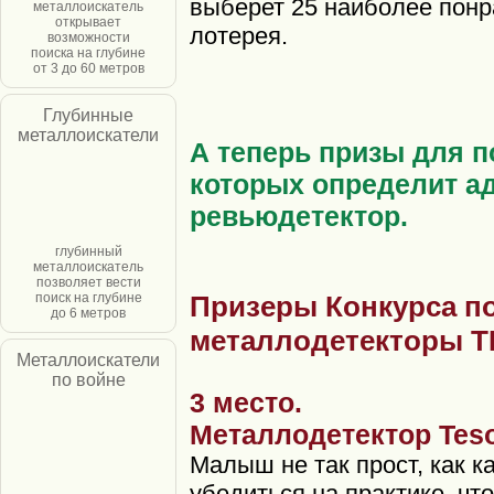
выберет 25 наиболее понр
металлоискатель
открывает
лотерея.
возможности
поиска на глубине
от 3 до 60 метров
Глубинные
металлоискатели
А теперь призы для п
которых определит а
ревьюдетектор.
глубинный
металлоискатель
позволяет вести
поиск на глубине
Призеры Конкурса п
до 6 метров
металлодетекторы 
Металлоискатели
по войне
3 место.
Металлодетектор Tes
Малыш не так прост, как ка
убедиться на практике, что