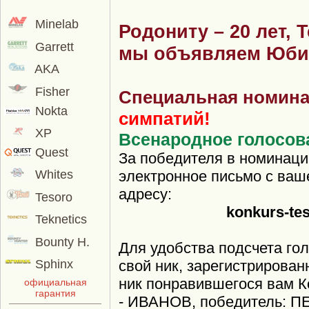
Minelab
Родониту – 20 лет, T
Garrett
мы объявляем Юби
AKA
Fisher
Специальная номина
Nokta
симпатий!
XP
Всенародное голосов
Quest
За победителя в номинаци
электронное письмо с вашей
Whites
адресу:
Tesoro
konkurs-te
Teknetics
Bounty H.
Для удобства подсчета г
Sphinx
свой ник, зарегистрирова
ник понравившегося вам Ко
официальная
гарантия
- ИВАНОВ, победитель: П