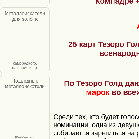
Компадре +
Металлоискатели
для золота
25 карт Тезоро Г
всенародн
самородного,
на пляже и пр.
Подводные
По Тезоро Голд да
металлоискатели
марок
во всех
Среди тех, кто будет голо
номинации, одна из девуш
собирается зарегиться на р
подводный