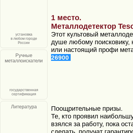
1 место.
Металлодетектор Teso
Этот культовый металлоде
установка
в любом городе
душе любому поисковику, н
России
или настоящий профи мет
Ручные
26900
металлоискатели
государственная
сертификация
Литература
Поощрительные призы.
Те, кто проявил наибольш
взялся за работу, пока ос
сделать, получат гаранти