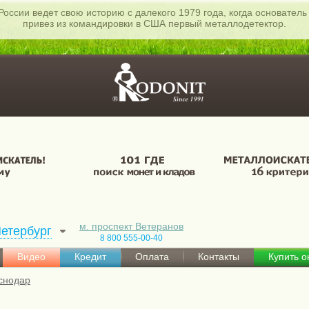
России ведет свою историю с далекого 1979 года, когда основатель
привез из командировки в США первый металлодетектор.
м. проспект Ветеранов
етербург
8 800 555-00-40
Видео
Кредит
Оплата
Контакты
Купить 
снодар