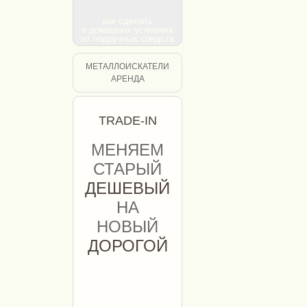
как сделать
как сделать
в домашних условиях
в домашних условиях
из подручных средств
из подручных средств
МЕТАЛЛОИСКАТЕЛИ
АРЕНДА
TRADE-IN
МЕНЯЕМ
СТАРЫЙ
ДЕШЕВЫЙ
НА
НОВЫЙ
ДОРОГОЙ