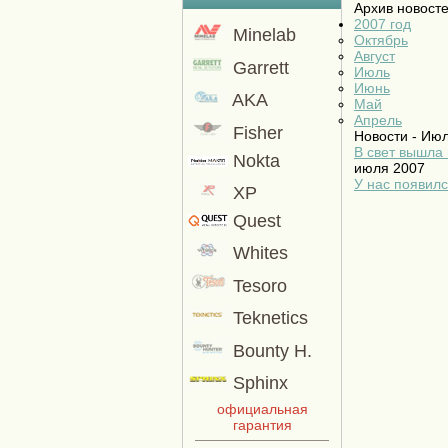
Архив новост
2007 год
Minelab
Октябрь
Август
Garrett
Июль
Июнь
AKA
Май
Апрель
Fisher
Новости - Июл
В свет вышла
Nokta
июля 2007
У нас появилс
XP
Quest
Whites
Tesoro
Teknetics
Bounty H.
Sphinx
официальная
гарантия