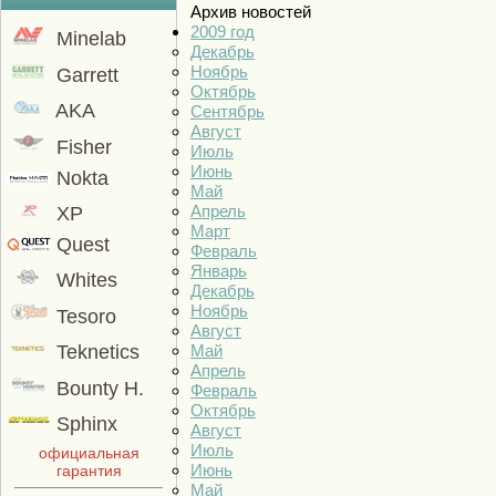
Архив новостей
2009 год
Minelab
Декабрь
Ноябрь
Garrett
Октябрь
AKA
Сентябрь
Август
Fisher
Июль
Июнь
Nokta
Май
Апрель
XP
Март
Quest
Февраль
Январь
Whites
Декабрь
Ноябрь
Tesoro
Август
Май
Teknetics
Апрель
Bounty H.
Февраль
Октябрь
Sphinx
Август
Июль
официальная
Июнь
гарантия
Май