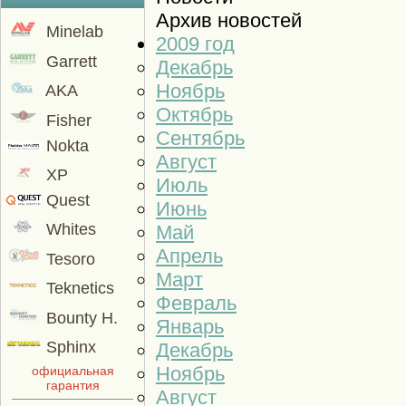
Архив новостей
Minelab
2009 год
Garrett
Декабрь
Ноябрь
AKA
Октябрь
Fisher
Сентябрь
Nokta
Август
XP
Июль
Quest
Июнь
Whites
Май
Апрель
Tesoro
Март
Teknetics
Февраль
Bounty H.
Январь
Sphinx
Декабрь
Ноябрь
официальная
гарантия
Август