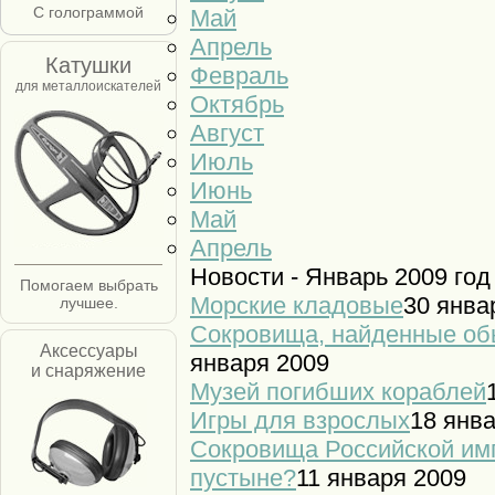
С голограммой
Май
Апрель
Катушки
Февраль
для металлоискателей
Октябрь
Август
Июль
Июнь
Май
Апрель
Новости - Январь 2009 год
Помогаем выбрать
Морские кладовые
30 янва
лучшее.
Сокровища, найденные об
Аксессуары
января 2009
и снаряжение
Музей погибших кораблей
Игры для взрослых
18 янв
Сокровища Российской им
пустыне?
11 января 2009