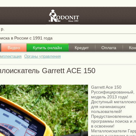
 р.
иска в России с 1991 года
Видео
Купить онлайн
Кредит
Оплата
Кон
мплектация
Органы управления
лоискатель Garrett ACE 150
Garrett Ace 150
Руссифицированный,
модель 2013 года!
Доступный металлоис
для начинающих
пользователей!
Предустановленные
программы поиска и л
в освоении!
Металлоискатели Гар
всегда в наличии в на