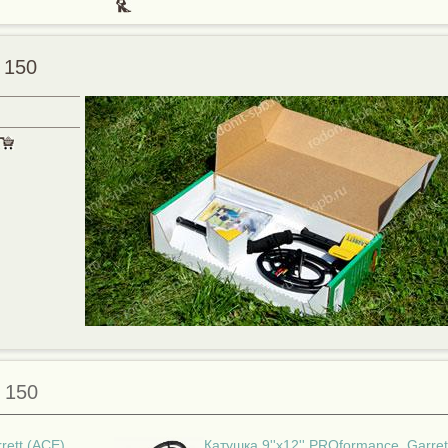
 150
 150
rett (ACE).
Катушка 9''x12'' PROformance, Garret