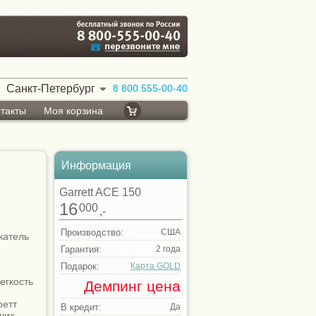
Санкт-Петербург
8 800 555-00-40
такты
Моя корзина
Информация
Garrett ACE 150
16
000
,-
Производство:
США
катель
Гарантия:
2 года
Подарок:
Карта GOLD
егкость
Демпинг цена
ретт
В кредит:
Да
ших