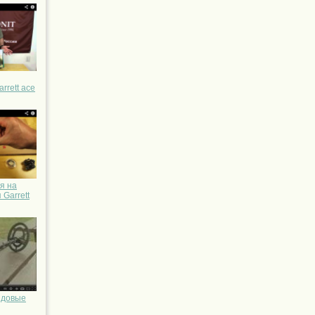
rrett ace
я на
Garrett
ендовые