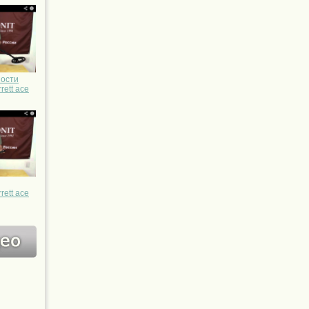
ности
ett ace
ett ace