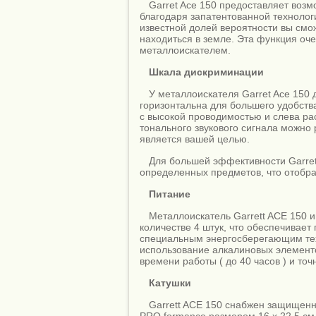
Garret Ace 150 предоставляет воз
благодаря запатентованной технолог
известной долей вероятности вы смож
находиться в земле. Эта функция оч
металлоискателем.
Шкала дискриминации
У металлоискателя Garret Ace 15
горизонтальна для большего удобств
с высокой проводимостью и слева р
тонального звукового сигнала можно
является вашей целью.
Для большей эффективности Garret
определенных предметов, что отобра
Питание
Металлоискатель Garrett ACE 150 и
количестве 4 штук, что обеспечивае
специальным энергосберегающим тех
использование алкалиновых элемент
времени работы ( до 40 часов ) и точ
Катушки
Garrett ACE 150 снабжен защищенно
PRO formance размером 16 х 22,5 с