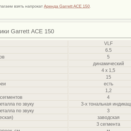
лагаем взять напрокат
Аренда Garrett ACE 150
.
ики Garrett ACE 150
VLF
6.5
ов
5
динамический
4 х 1,5
15
реи
есть
1,2
 сегментов
4
еталла по звуку
3-х тональная индикац
еталла по звуку
3
еская)
заводская
3 сегмента
опеек, см
м