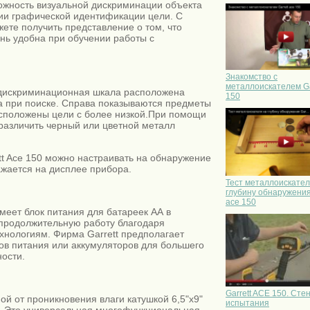
можность визуальной дискриминации объекта
ии графической идентификации цели. С
ете получить представление о том, что
ень удобна при обучении работы с
Знакомство с
металлоискателем Ga
0 дискриминационная шкала расположена
150
а при поиске. Справа показываются предметы
асположены цели с более низкой.При помощи
 различить черный или цветной металл
t Ace 150 можно настраивать на обнаружение
жается на дисплее прибора.
Тест металлоискател
глубину обнаружения 
ace 150
меет блок питания для батареек АА в
т продолжительную работу благодаря
нологиям. Фирма Garrett предполагает
ов питания или аккумуляторов для большего
ности.
Garrett ACE 150. Ст
й от проникновения влаги катушкой 6,5"x9"
испытания
м. Это универсальная многофункциональная