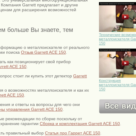
 Компания Garrett предлагает и другие
 ценам для расширения возможностей
ем больше Вы знаете, тем
Технические возмож
металлоискателя Garr
150
нформацию о металлоискателе от реального
ами поиска
Отзыв Garrett ACE 150
.
ать как позиционирует свой прибор
rrett ACE 150
.
опрос стоит ли купить этот детектор
Garrett
Конструкция
металлоискателя Garr
150
 о возможностях металлоискателя и как их
rett ACE 150
.
ения и ответы на вопросы для чего они
ны управления Garrett ACE 150
.
е рекомендации по сборке поскольку от
сохранение гарантии
Сборка и комплектация Garrett ACE 150
.
ать правильный выбор
Статья про Гаррет АСЕ 150
.