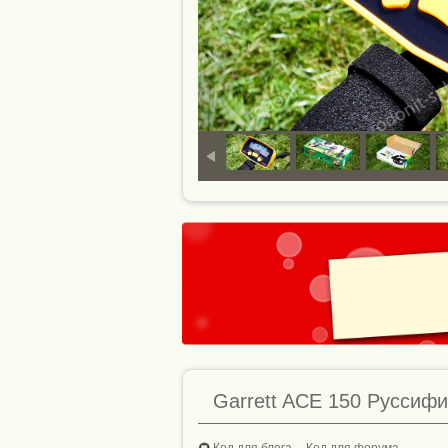
Garrett ACE 150 Руссиф
Код для блога
Код для форума