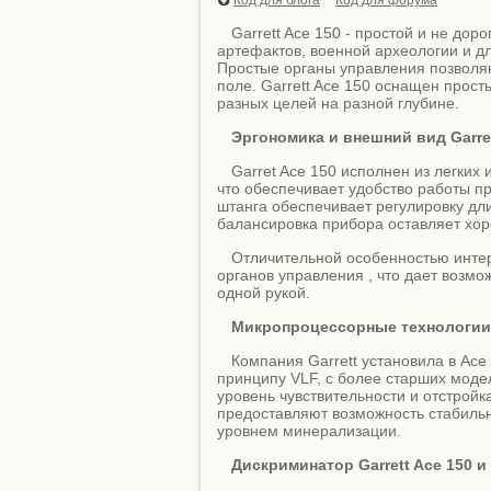
Garrett Ace 150 - простой и не дор
артефактов, военной археологии и дл
Простые органы управления позволяю
поле. Garrett Ace 150 оснащен прост
разных целей на разной глубине.
Эргономика и внешний вид Garret
Garret Ace 150 исполнен из легких
что обеспечивает удобство работы 
штанга обеспечивает регулировку дли
балансировка прибора оставляет хо
Отличительной особенностью инте
органов управления , что дает возмо
одной рукой.
Микропроцессорные технологии п
Компания Garrett установила в Ac
принципу VLF, c более старших моде
уровень чувствительности и отстройк
предоставляют возможность стабильн
уровнем минерализации.
Дискриминатор Garrett Ace 150 