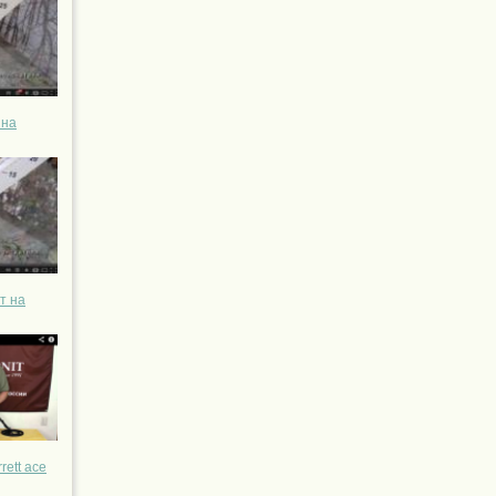
 на
т на
ett ace