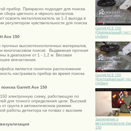
огой прибор. Прекрасно подходит для поиска
я сбора цветного и чёрного металлов.
т освоить металлоискатель за 1-2 выхода в
ым регулятором чувствительности для поиска
Garrett ACE 150
(Оригинальный) тест
t Ace 150
глубину
 и прочных высокотехнологичных материалов,
при многочасовом поиске. Выдвижная прочная
ны в диапазоне от 1 - 1,2 м. Весовая
рошее впечатление.
рфейса является понятное расположение
жность настраивать прибор во время поиска
Garrett ACE 150
(Контрафактный) тес
глубину
оиска Garrett Ace 150
e 150 электронную схему, работающую по
лей для точного определения цели. Высокий
а от грунта в автоматическом режиме
ой работы детектора на почвах с высоким
Заключение о
металлоискателе Garr
и визуализация
150