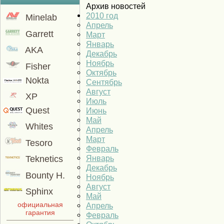
Архив новостей
2010 год
Minelab
Апрель
Garrett
Март
Январь
AKA
Декабрь
Ноябрь
Fisher
Октябрь
Nokta
Сентябрь
Август
XP
Июль
Quest
Июнь
Май
Whites
Апрель
Март
Tesoro
Февраль
Январь
Teknetics
Декабрь
Bounty H.
Ноябрь
Август
Sphinx
Май
официальная
Апрель
гарантия
Февраль