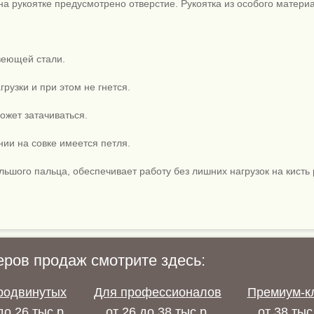
на рукоятке предусмотрено отверстие. Рукоятка из особого матери
веющей стали.
рузки и при этом не гнется.
ожет затачиваться.
ии на совке имеется петля.
ьшого пальца, обеспечивает работу без лишних нагрузок на кисть 
еров продаж смотрите здесь:
родвинутых
Для профессионалов
Премиум-к
до 26 тыс.р.
от 26 до 38 тыс.р.
от 38 тыс