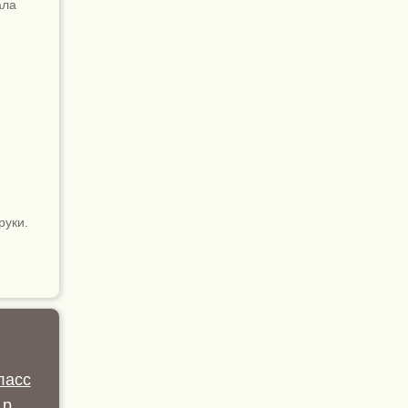
ала
руки.
ласс
.р.