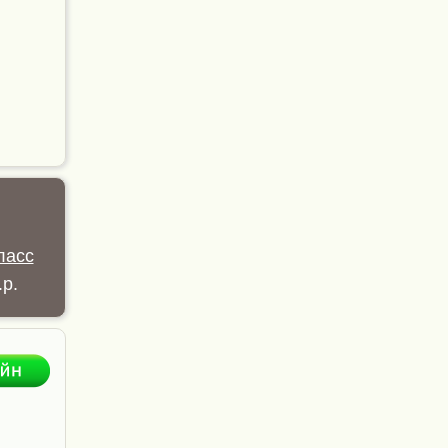
ласс
.р.