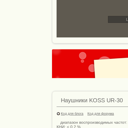
L
Наушники KOSS UR-30
Код для блога
Код для форума
диапазон воспроизводимых частот: 
КНИ: < 0.2 %