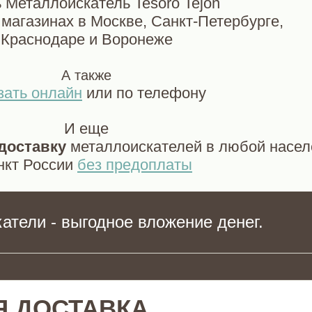
 Металлоискатель Tesoro Tejon
магазинах в Москве, Санкт-Петербурге,
Краснодаре и Воронеже
А также
зать онлайн
или по телефону
И еще
доставку
металлоискателей в любой насе
нкт России
без предоплаты
атели - выгодное вложение денег.
Я ДОСТАВКА