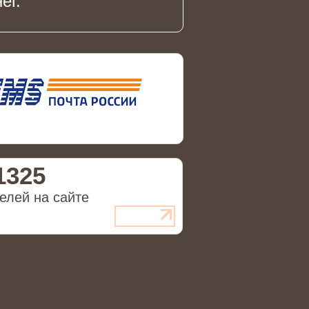
ег.
1325
елей на сайте