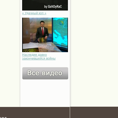
« Удачный коп »
Наследие давно
закончившейся войны