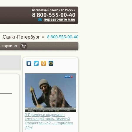
Санкт-Петербург
8 800 555-00-40
 корзина
В Приморье поднимают
«летающий танк» Великой
Отечественной – штурмовик
Ил-2