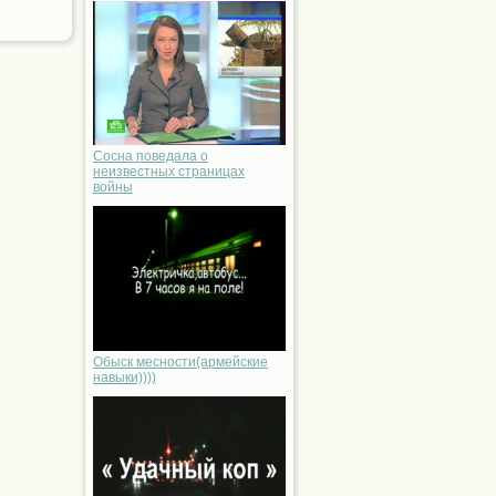
Сосна поведала о
неизвестных страницах
войны
Обыск месности(армейские
навыки))))