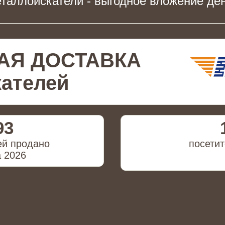
таллоискатели - выгодное вложение ден
АЯ ДОСТАВКА
ателей
93
ей продано
посетит
а 2026